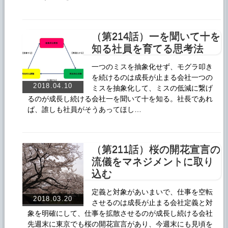
（第214話）一を聞いて十を
知る社員を育てる思考法
一つのミスを抽象化せず、モグラ叩き
を続けるのは成長が止まる会社一つの
2018.04.10
ミスを抽象化して、ミスの低減に繋げ
るのが成長し続ける会社一を聞いて十を知る。社長であれ
ば、誰しも社員がそうあってほし…
（第211話）桜の開花宣言の
流儀をマネジメントに取り
込む
定義と対象があいまいで、仕事を空転
2018.03.20
させるのは成長が止まる会社定義と対
象を明確にして、仕事を拡散させるのが成長し続ける会社
先週末に東京でも桜の開花宣言があり、今週末にも見頃を