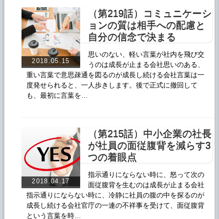
（第219話）コミュニケーシ
ョンの質は相手への配慮と
自分の信念で決まる
思いのない、軽い言葉が社内を飛び交
2018.05.15
うのは成長が止まる会社思いのある、
重い言葉で意思疎通を図るのが成長し続ける会社言葉は一
度発せられると、一人歩きします。後で正式に撤回して
も、最初に言葉を…
（第215話）中小企業の社長
が社員の面従腹背を減らす3
つの着眼点
指示通りにならない時に、怒って次の
2018.04.17
面従腹背を生むのは成長が止まる会社
指示通りにならない時に、冷静に社員の腹の中を探るのが
成長し続ける会社官庁の一連の不祥事を受けて、面従腹背
という言葉を時…