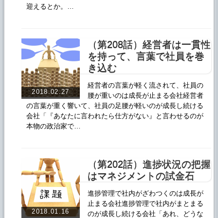
迎えるとか。…
（第208話）経営者は一貫性
を持って、言葉で社員を巻
き込む
経営者の言葉が軽く流されて、社員の
2018.02.27
腰が重いのは成長が止まる会社経営者
の言葉が重く響いて、社員の足腰が軽いのが成長し続ける
会社「『あなたに言われたら仕方がない』と言わせるのが
本物の政治家で…
（第202話）進捗状況の把握
はマネジメントの試金石
進捗管理で社内がざわつくのは成長が
止まる会社進捗管理で社内がまとまる
2018.01.16
のが成長し続ける会社「あれ、どうな