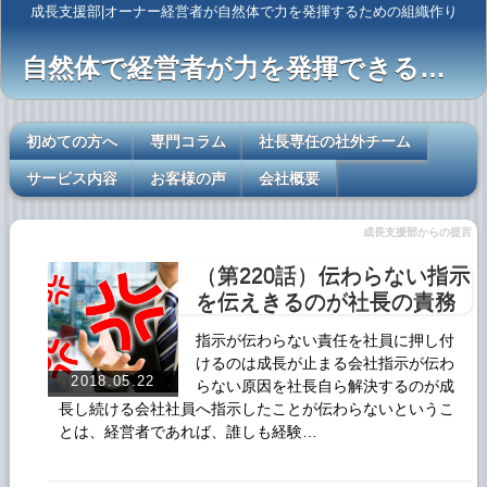
成長支援部|オーナー経営者が自然体で力を発揮するための組織作り
自然体で経営者が力を発揮できるレールを敷く
初めての方へ
専門コラム
社長専任の社外チーム
サービス内容
お客様の声
会社概要
成長支援部からの提言
（第220話）伝わらない指示
を伝えきるのが社長の責務
指示が伝わらない責任を社員に押し付
けるのは成長が止まる会社指示が伝わ
2018.05.22
らない原因を社長自ら解決するのが成
長し続ける会社社員へ指示したことが伝わらないというこ
とは、経営者であれば、誰しも経験…