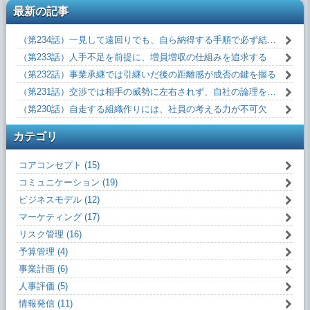
最新の記事
（第234話）一見して遠回りでも、自ら納得する手順で必ず結果を出す
（第233話）人手不足を前提に、増員増収の仕組みを追求する
（第232話）事業承継では引継いだ後の距離感が成否の鍵を握る
（第231話）交渉では相手の威勢に左右されず、自社の論理を冷徹に主張する
（第230話）自走する組織作りには、社員の考える力が不可欠
カテゴリ
コアコンセプト (15)
コミュニケーション (19)
ビジネスモデル (12)
マーケティング (17)
リスク管理 (16)
予算管理 (4)
事業計画 (6)
人事評価 (5)
情報発信 (11)