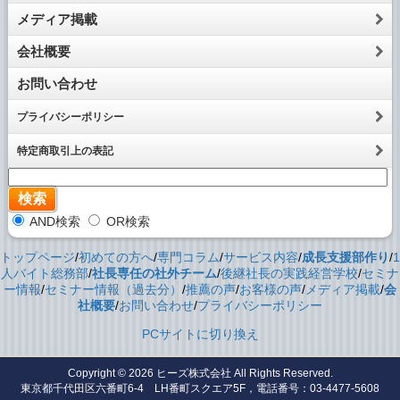
メディア掲載
会社概要
お問い合わせ
プライバシーポリシー
特定商取引上の表記
AND検索
OR検索
トップページ
/
初めての方へ
/
専門コラム
/
サービス内容
/
成長支援部作り
/
1
人バイト総務部
/
社長専任の社外チーム
/
後継社長の実践経営学校
/
セミナ
ー情報
/
セミナー情報（過去分）
/
推薦の声
/
お客様の声
/
メディア掲載
/
会
社概要
/
お問い合わせ
/
プライバシーポリシー
PCサイトに切り換え
Copyright © 2026
ヒーズ株式会社
All Rights Reserved.
東京都千代田区六番町6-4 LH番町スクエア5F，電話番号：03-4477-5608