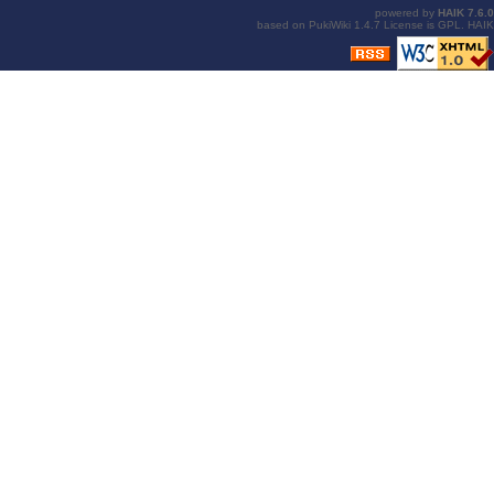
powered by
HAIK
7.6.0
based on
PukiWiki
1.4.7 License is
GPL
.
HAIK