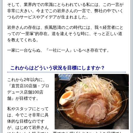
そして、業界内での常識にとらわれている私には、この一言が
非常に大きい。今までこの岩井さんの一言で、弊社の中でいく
つものサービスやアイデアが生まれました。
岩井さんの存在は、疾風怒濤のこの時代には、我々経営者にと
っての“一里塚”的存在。道を違えそうな時に、そっと正しい道
を教えてくれる。
一家に一台ならぬ、『一社に一人』いるべき存在です。
これからはどういう状況を目標にしますか？
これから2年以内に、
『直営店10店舗・プロ
デュース店舗100店
舗』が目標です。
私やスタッフにとって
は、今でこそ非常に具
体的な目標なのです
が、はじめて岩井さん