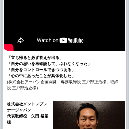
「立ち帰ると必ず答えが出る」
「自分の思いを再確認して、ぶれなくなった」
「自分をコントロールできつつある」
「心の中にあったことが具体化した」
(株式会社アーバン企画開発 専務取締役 三戸部正治様、取締
役 三戸部浩史様）
株式会社メントレプレ
ナージャパン
代表取締役 矢田 裕基
様