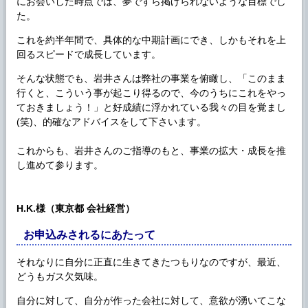
にお会いした時点では、夢ですら掲げられないような目標でし
た。
これを約半年間で、具体的な中期計画にでき、しかもそれを上
回るスピードで成長しています。
そんな状態でも、岩井さんは弊社の事業を俯瞰し、「このまま
行くと、こういう事が起こり得るので、今のうちにこれをやっ
ておきましょう！」と好成績に浮かれている我々の目を覚まし
(笑)、的確なアドバイスをして下さいます。
これからも、岩井さんのご指導のもと、事業の拡大・成長を推
し進めて参ります。
H.K.様（東京都 会社経営）
お申込みされるにあたって
それなりに自分に正直に生きてきたつもりなのですが、最近、
どうもガス欠気味。
自分に対して、自分が作った会社に対して、意欲が湧いてこな