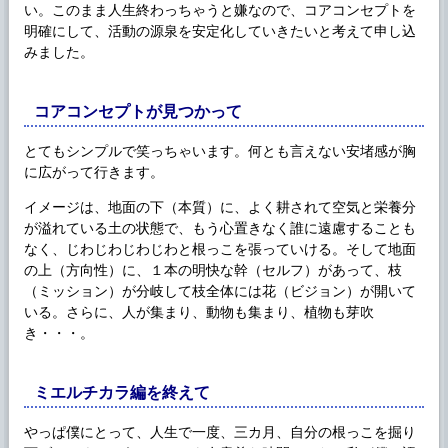
い。このまま人生終わっちゃうと嫌なので、コアコンセプトを
明確にして、活動の源泉を安定化していきたいと考えて申し込
みました。
コアコンセプトが見つかって
とてもシンプルで笑っちゃいます。何とも言えない安堵感が胸
に広がって行きます。
イメージは、地面の下（本質）に、よく耕されて空気と栄養分
が溢れている土の状態で、もう心置きなく誰に遠慮することも
なく、じわじわじわじわと根っこを張っていける。そして地面
の上（方向性）に、１本の明快な幹（セルフ）があって、枝
（ミッション）が分岐して枝全体には花（ビジョン）が開いて
いる。さらに、人が集まり、動物も集まり、植物も芽吹
き・・・。
ミエルチカラ編を終えて
やっぱ僕にとって、人生で一度、三カ月、自分の根っこを掘り