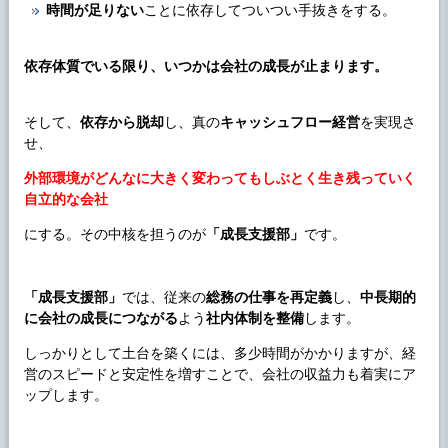
時間が足りない
ことに依存してついつい手抜きをする。
依存体質でいる限り、いつかは会社の成長が止まります。
そして、
依存から脱却
し、真の
キャッシュフロー経営
を実現さ
せ、
外部環境がどんなに大きく変わってもしぶとく生き残っていく
自立的な会社
にする。その中核を担うのが
「
成長支援部
」
です。
「
成長支援部
」
では、従来の
総務の仕事を再定義
し、
中長期的
に会社の成長につながる
よう
社内体制を整備
します。
しっかりとして土台を築くには、多少時間がかかりますが、経
営のスピードと安定性を増すことで、会社の収益力も着実にア
ップします。