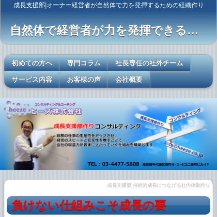
成長支援部|オーナー経営者が自然体で力を発揮するための組織作り
自然体で経営者が力を発揮できるレールを敷く
初めての方へ
専門コラム
社長専任の社外チーム
サービス内容
お客様の声
会社概要
成長支援部|持続的成長につなげる社内体制作り
負けない仕組みこそ成長の要