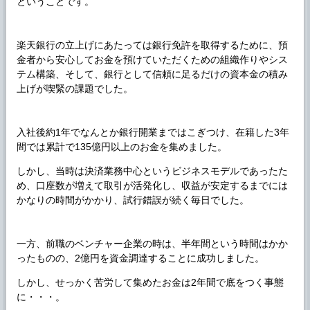
ということです。
楽天銀行の立上げにあたっては銀行免許を取得するために、預
金者から安心してお金を預けていただくための組織作りやシス
テム構築、そして、銀行として信頼に足るだけの資本金の積み
上げが喫緊の課題でした。
入社後約1年でなんとか銀行開業まではこぎつけ、在籍した3年
間では累計で135億円以上のお金を集めました。
しかし、当時は決済業務中心というビジネスモデルであったた
め、口座数が増えて取引が活発化し、収益が安定するまでには
かなりの時間がかかり、試行錯誤が続く毎日でした。
一方、前職のベンチャー企業の時は、半年間という時間はかか
ったものの、2億円を資金調達することに成功しました。
しかし、せっかく苦労して集めたお金は2年間で底をつく事態
に・・・。