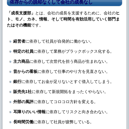
依存からの脱却なくして会社の成長なし
「
成長支援部
」
とは、会社の成長を支援するために、会社の
ヒ
ト、モノ、カネ、情報、そして時間を有効活用していく部門ま
たはその機能
です。
経営者
に依存して社員が自発的に働かない。
特定の社員
に依存して業務がブラックボックス化する。
主力商品
に依存して次世代を担う商品が生まれない。
昔からの看板
に依存して仕事のやり方を見直さない。
銀行
に依存してお金が足りないとすぐ借入してしまう。
販売先1社
に依存して新規開拓をまったくやらない。
外部の風評
に依存してコロコロ方針を変える。
耳障りのいい情報
に依存してリスクと向き合わない。
長時間労働
に依存して社員が疲弊している。