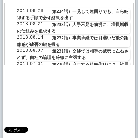
2018.08.28
（第234話）一見して遠回りでも、自ら納
得する手順で必ず結果を出す
2018.08.21
（第233話）人手不足を前提に、増員増収
の仕組みを追求する
2018.08.14
（第232話）事業承継では引継いだ後の距
離感が成否の鍵を握る
2018.08.07
（第231話）交渉では相手の威勢に左右さ
れず、自社の論理を冷徹に主張する
2018.07.31
（第230話）自走する組織作りには、社員
の考える力が不可欠
2018.07.24
（第229話）社員が育たないのは、会社の
構造自体に課題あり
2018.07.17
（第228話）不公平な人事評価に、会社と
して公平な基準を取り入れる
2018.07.10
（第227話）高い視点と広い視野で他社の
好事例を上手に取り込む