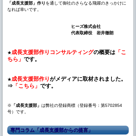
「
成長支援部
」作り
を通して御社のさらなる飛躍のきっかけに
なれば幸いです。
ヒーズ株式会社
代表取締役 岩井徹朗
成長支援部作りコンサルティング
の概要は
「こ
★
ちら」
です。
成長支援部作り
がメディアに取材されました。
★
⇒
「こちら」
です。
※
「
成長支援部
」
は弊社の登録商標（登録番号：第5702854
号）です。
専門コラム「成長支援部からの提言」