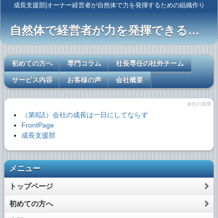
成長支援部|オーナー経営者が自然体で力を発揮するための組織作り
自然体で経営者が力を発揮できるレールを敷く
初めての方へ
専門コラム
社長専任の社外チーム
サービス内容
お客様の声
会社概要
会社の成長
（第8話）会社の成長は一日にしてならず
FrontPage
成長支援部
メニュー
トップページ
初めての方へ